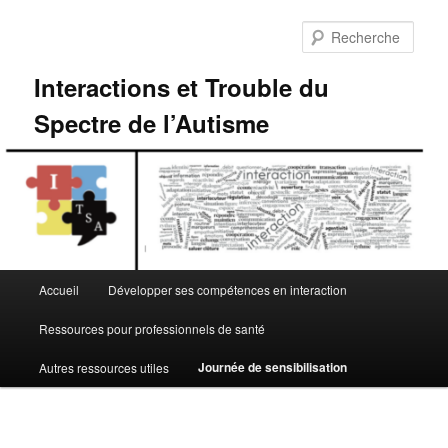
Aller
au
Rech
contenu
principal
Interactions et Trouble du
Spectre de l’Autisme
Menu
Accueil
Développer ses compétences en interaction
principal
Ressources pour professionnels de santé
Journée de sensibilisation
Autres ressources utiles