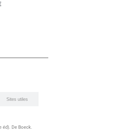
E
Sites utiles
e éd). De Boeck.