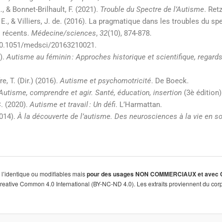
 A., & Bonnet-Brilhault, F. (2021).
Trouble du Spectre de l’Autisme
. Retz
, E., & Villiers, J. de. (2016). La pragmatique dans les troubles du sp
 récents.
Médecine/sciences
,
32
(10), 874-878.
/10.1051/medsci/20163210021.
).
Autisme au féminin
: Approches historique et scientifique, regard
e, T. (Dir.) (2016).
Autisme et psychomotricité
. De Boeck.
Autisme, comprendre et agir. Santé, éducation, insertion
(3è édition)
. (2020).
Autisme et travail
: Un défi
. L’Harmattan.
2014).
À la découverte de l’autisme. Des neurosciences à la vie en s
à l’identique ou modifiables mais
pour des usages NON COMMERCIAUX et avec CITATI
Creative Common 4.0 International (BY-NC-ND 4.0). Les extraits proviennent du co