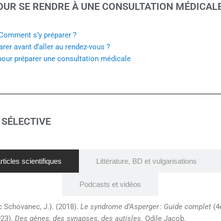
OUR SE RENDRE À UNE CONSULTATION MÉDICAL
 Comment s’y préparer ?
er avant d’aller au rendez-vous ?
pour préparer une consultation médicale
 SÉLECTIVE
ticles scientifiques
Littérature, BD et vulgarisations
Podcasts et vidéos
c Schovanec, J.). (2018).
Le syndrome d’Asperger
: Guide complet
(4
023).
Des gènes, des synapses, des autisles
. Odile Jacob.