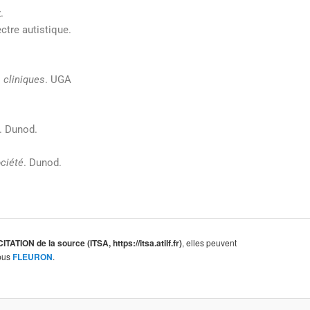
.
ectre autistique.
s cliniques
. UGA
. Dunod.
ociété
. Dunod.
ON de la source (ITSA, https://itsa.atilf.fr)
, elles peuvent
rpus
FLEURON
.